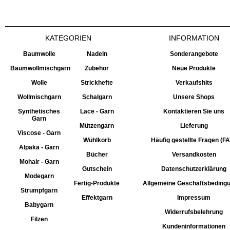
KATEGORIEN
INFORMATION
Baumwolle
Nadeln
Sonderangebote
Baumwollmischgarn
Zubehör
Neue Produkte
Wolle
Strickhefte
Verkaufshits
Wollmischgarn
Schalgarn
Unsere Shops
Synthetisches
Lace - Garn
Kontaktieren Sie uns
Garn
Mützengarn
Lieferung
Viscose - Garn
Wühlkorb
Häufig gestellte Fragen (F
Alpaka - Garn
Bücher
Versandkosten
Mohair - Garn
Gutschein
Datenschutzerklärung
Modegarn
Fertig-Produkte
Allgemeine Geschäftsbeding
Strumpfgarn
Effektgarn
Impressum
Babygarn
Widerrufsbelehrung
Filzen
Kundeninformationen