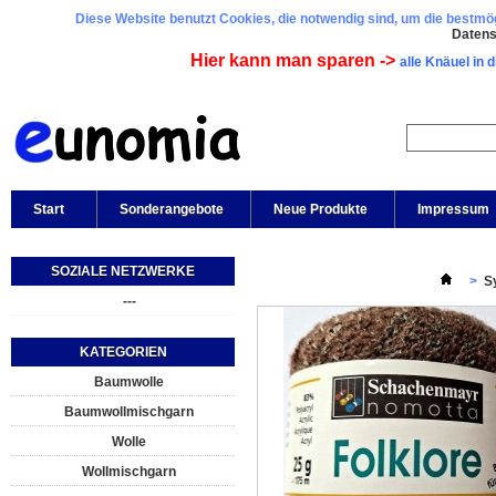
Diese Website benutzt Cookies, die notwendig sind, um die bestmögl
Daten
Hier kann man sparen ->
alle Knäuel in 
Start
Sonderangebote
Neue Produkte
Impressum
SOZIALE NETZWERKE
>
S
---
KATEGORIEN
Baumwolle
Baumwollmischgarn
Wolle
Wollmischgarn