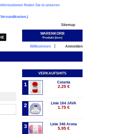
Informationen finden Sie in unseren
.
Versandkosten.)
Sitemap
WARENKORB
Warenkorb:
(Leer)
Produkt
(leer)
Willkommen
Anmelden
VERKAUFSHITS
Catania
1
2.25 €
Linie 164 JAVA
2
1.75 €
Linie 346 Arona
3
5.95 €