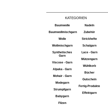
KATEGORIEN
Baumwolle
Nadeln
Baumwollmischgarn
Zubehör
Wolle
Strickhefte
Wollmischgarn
Schalgarn
Synthetisches
Lace - Garn
Garn
Mützengarn
Viscose - Garn
Wühlkorb
Alpaka - Garn
Bücher
Mohair - Garn
Gutschein
Modegarn
Fertig-Produkte
Strumpfgarn
Effektgarn
Babygarn
Filzen