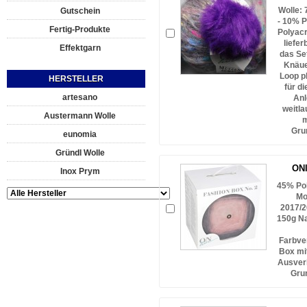
Wolle: 
Gutschein
- 10% P
Fertig-Produkte
Polyacr
liefer
Effektgarn
das Se
Knäuel
Loop p
HERSTELLER
für d
artesano
Anl
weitla
Austermann Wolle
m
Gru
eunomia
Gründl Wolle
ONl
Inox Prym
45% Pol
Mo
2017/2
150g Na
Farbver
Box mi
Ausverk
Gru