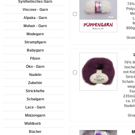
Synthetisches Garn
74% 
Poly
Viscose - Garn
Mo
Alpaka - Garn
L
M
Mohair - Garn
800g
Modegarn
Grun
Strumpfgarn
Babygarn
Filzen
76% M
Öko - Garn
hochw
mit Ki
Nadeln
Stric
Schals 
Zubehör
wege
Strickhefte
Far
235m/2
Schalgarn
ca. 1
Nadels
Lace - Garn
Mützengarn
Gru
Wühlkorb
Bücher
M