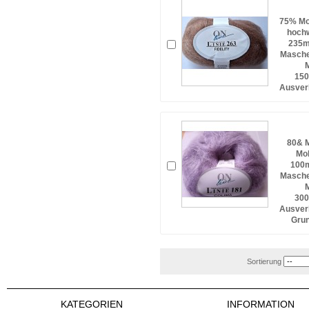
75% Mo
hochw
235m/
Masche
M
150
Ausverk
80& M
Moh
100m
Masche
M
300
Ausverk
Grun
Sortierung
KATEGORIEN
INFORMATION