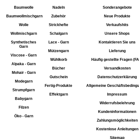
Baumwolle
Nadeln
Sonderangebote
Baumwollmischgarn
Zubehör
Neue Produkte
Wolle
Strickhefte
Verkaufshits
Wollmischgarn
Schalgarn
Unsere Shops
Synthetisches
Lace - Garn
Kontaktieren Sie uns
Garn
Mützengarn
Lieferung
Viscose - Garn
Wühlkorb
Häufig gestellte Fragen (F
Alpaka - Garn
Bücher
Versandkosten
Mohair - Garn
Gutschein
Datenschutzerklärung
Modegarn
Fertig-Produkte
Allgemeine Geschäftsbeding
Strumpfgarn
Effektgarn
Impressum
Babygarn
Widerrufsbelehrung
Filzen
Kundeninformationen
Öko - Garn
Zahlungsmöglichkeiten
Kostenlose Anleitungen
Sitemap