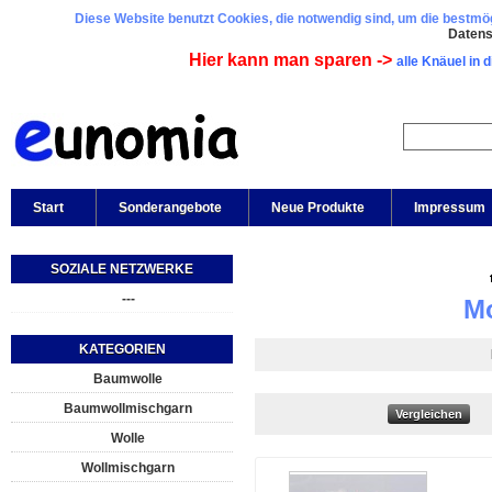
Diese Website benutzt Cookies, die notwendig sind, um die bestmögl
Daten
Hier kann man sparen ->
alle Knäuel in 
Start
Sonderangebote
Neue Produkte
Impressum
SOZIALE NETZWERKE
---
Mo
KATEGORIEN
Baumwolle
Baumwollmischgarn
Wolle
Wollmischgarn