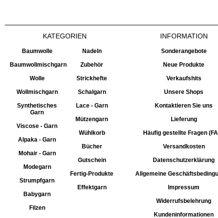
KATEGORIEN
INFORMATION
Baumwolle
Nadeln
Sonderangebote
Baumwollmischgarn
Zubehör
Neue Produkte
Wolle
Strickhefte
Verkaufshits
Wollmischgarn
Schalgarn
Unsere Shops
Synthetisches
Lace - Garn
Kontaktieren Sie uns
Garn
Mützengarn
Lieferung
Viscose - Garn
Wühlkorb
Häufig gestellte Fragen (F
Alpaka - Garn
Bücher
Versandkosten
Mohair - Garn
Gutschein
Datenschutzerklärung
Modegarn
Fertig-Produkte
Allgemeine Geschäftsbeding
Strumpfgarn
Effektgarn
Impressum
Babygarn
Widerrufsbelehrung
Filzen
Kundeninformationen