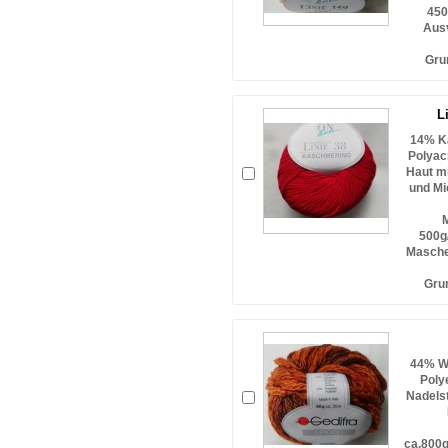
450
Ausv
Gru
L
14% Ka
Polyac
Haut mi
und Mi
M
500g
Masche
Gru
44% Wo
Poly
Nadels
ca.800g