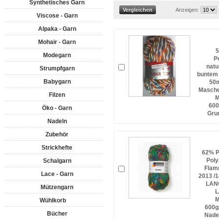
Synthetisches Garn
Anzeigen:
Viscose - Garn
Alpaka - Garn
Mohair - Garn
5
Modegarn
P
natu
Strumpfgarn
buntem 
Babygarn
50m
Masche
Filzen
M
600
Öko - Garn
Gru
Nadeln
Zubehör
Strickhefte
62% P
Poly
Schalgarn
Flam
Lace - Garn
2013 /
LAN
Mützengarn
L
M
Wühlkorb
600g
Bücher
Nade