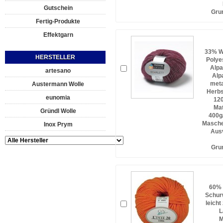
Gutschein
Gru
Fertig-Produkte
Effektgarn
33% Wo
HERSTELLER
Polye
Alpa
artesano
Alp
meta
Austermann Wolle
Herbs
eunomia
120
Mat
Gründl Wolle
400g
Masche
Inox Prym
Ausv
Gru
60% 
Schurw
leicht
L
M