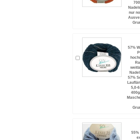
700
Nadels
nur no
Ausve
Gru
57% Wo
P
hochw
Ra
weitl
Nadel 
57% Sc
Lauflä
5,0-6
400g
Masche
Gru
55% 
e