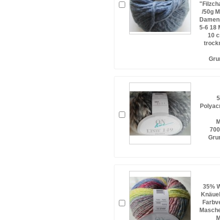
"Filzch
/50g M
Damenp
5-6 18 
10 c
trock
Gru
5
Polyac
M
700
Gru
35% W
Knäuel
Farbve
Masche
M