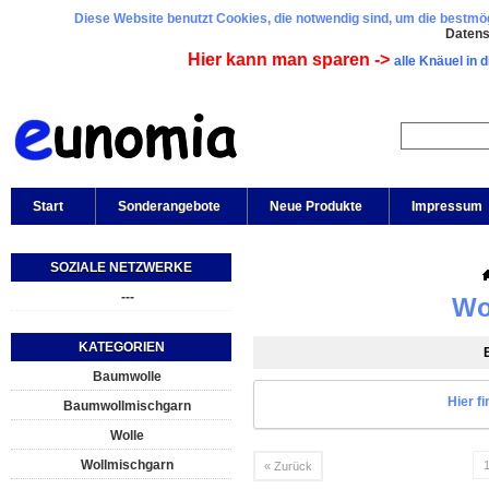
Diese Website benutzt Cookies, die notwendig sind, um die bestmögl
Daten
Hier kann man sparen ->
alle Knäuel in 
Start
Sonderangebote
Neue Produkte
Impressum
SOZIALE NETZWERKE
---
Wo
KATEGORIEN
Baumwolle
Hier f
Baumwollmischgarn
Wolle
Wollmischgarn
« Zurück