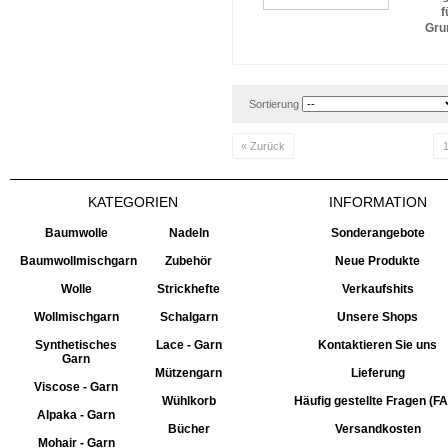
f
Gru
Sortierung
« Zurück
KATEGORIEN
INFORMATION
Baumwolle
Nadeln
Sonderangebote
Baumwollmischgarn
Zubehör
Neue Produkte
Wolle
Strickhefte
Verkaufshits
Wollmischgarn
Schalgarn
Unsere Shops
Synthetisches
Lace - Garn
Kontaktieren Sie uns
Garn
Mützengarn
Lieferung
Viscose - Garn
Wühlkorb
Häufig gestellte Fragen (F
Alpaka - Garn
Bücher
Versandkosten
Mohair - Garn