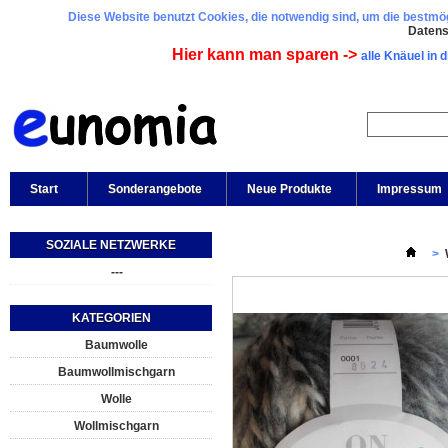
Diese Website benutzt Cookies, die notwendig sind, um die bestmögl
Daten
Hier kann man sparen ->
alle Knäuel in 
Start
Sonderangebote
Neue Produkte
Impressum
SOZIALE NETZWERKE
>
---
KATEGORIEN
Baumwolle
Baumwollmischgarn
Wolle
Wollmischgarn