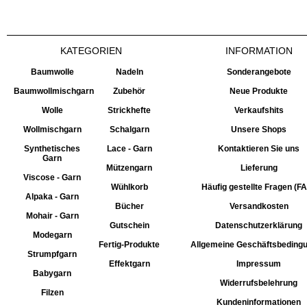
KATEGORIEN
INFORMATION
Baumwolle
Nadeln
Sonderangebote
Baumwollmischgarn
Zubehör
Neue Produkte
Wolle
Strickhefte
Verkaufshits
Wollmischgarn
Schalgarn
Unsere Shops
Synthetisches
Lace - Garn
Kontaktieren Sie uns
Garn
Mützengarn
Lieferung
Viscose - Garn
Wühlkorb
Häufig gestellte Fragen (F
Alpaka - Garn
Bücher
Versandkosten
Mohair - Garn
Gutschein
Datenschutzerklärung
Modegarn
Fertig-Produkte
Allgemeine Geschäftsbeding
Strumpfgarn
Effektgarn
Impressum
Babygarn
Widerrufsbelehrung
Filzen
Kundeninformationen