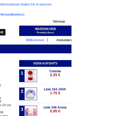
Informationen finden Sie in unseren
.
Versandkosten.)
Sitemap
WARENKORB
Warenkorb:
(Leer)
Produkt
(leer)
Willkommen
Anmelden
VERKAUFSHITS
Catania
1
2.25 €
l
Linie 164 JAVA
2
1.75 €
g
4
x 10 cm
Linie 346 Arona
3
5.95 €
 38