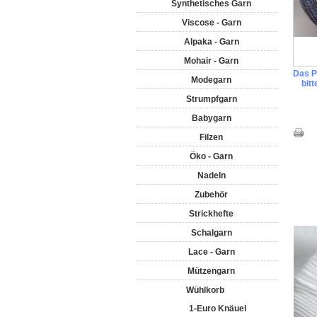
Synthetisches Garn
Viscose - Garn
Alpaka - Garn
Mohair - Garn
Das Pr
Modegarn
bit
Strumpfgarn
Babygarn
Filzen
Öko - Garn
Nadeln
Zubehör
Strickhefte
Schalgarn
Lace - Garn
Mützengarn
Wühlkorb
1-Euro Knäuel