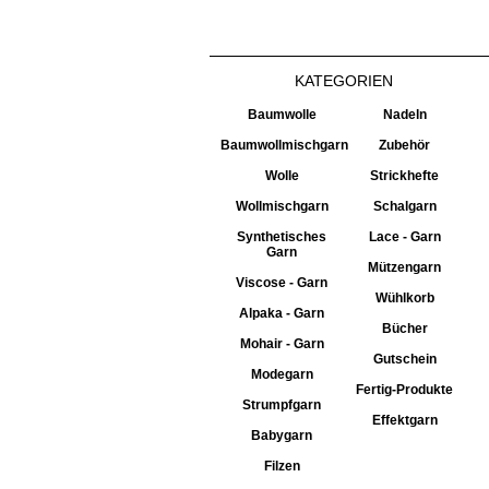
KATEGORIEN
Baumwolle
Nadeln
Baumwollmischgarn
Zubehör
Wolle
Strickhefte
Wollmischgarn
Schalgarn
Synthetisches
Lace - Garn
Garn
Mützengarn
Viscose - Garn
Wühlkorb
Alpaka - Garn
Bücher
Mohair - Garn
Gutschein
Modegarn
Fertig-Produkte
Strumpfgarn
Effektgarn
Babygarn
Filzen