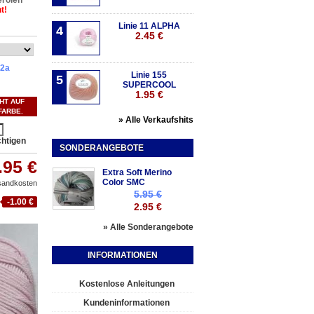
erolen
t!
Linie 11 ALPHA
4
2.45 €
2a
Linie 155
5
SUPERCOOL
1.95 €
CHT AUF
FARBE.
» Alle Verkaufshits
chtigen
SONDERANGEBOTE
.95 €
Extra Soft Merino
Color SMC
rsandkosten
5.95 €
-1.00 €
2.95 €
» Alle Sonderangebote
INFORMATIONEN
Kostenlose Anleitungen
Kundeninformationen