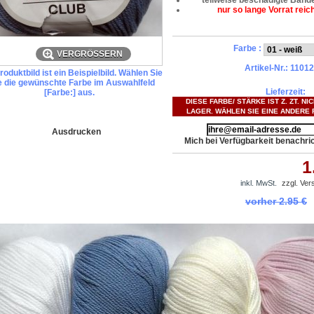
teilweise beschädigte Band
nur so lange Vorrat reich
Farbe :
VERGRÖSSERN
Artikel-Nr.:
11012
oduktbild ist ein Beispielbild. Wählen Sie
te die gewünschte Farbe im Auswahlfeld
Lieferzeit:
[Farbe:] aus.
DIESE FARBE/ STÄRKE IST Z. ZT. NI
LAGER. WÄHLEN SIE EINE ANDERE 
Ausdrucken
Mich bei Verfügbarkeit benachri
1
inkl. MwSt.
zzgl. Ve
vorher
2.95 €