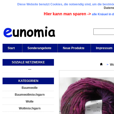
Diese Website benutzt Cookies, die notwendig sind, um die bestmögl
Daten
Hier kann man sparen ->
alle Knäuel in 
Start
Sonderangebote
Neue Produkte
Impressum
SOZIALE NETZWERKE
>
Wo
---
KATEGORIEN
Baumwolle
Baumwollmischgarn
Wolle
Wollmischgarn