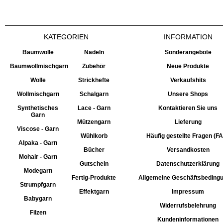
KATEGORIEN
INFORMATION
Baumwolle
Nadeln
Sonderangebote
Baumwollmischgarn
Zubehör
Neue Produkte
Wolle
Strickhefte
Verkaufshits
Wollmischgarn
Schalgarn
Unsere Shops
Synthetisches
Lace - Garn
Kontaktieren Sie uns
Garn
Mützengarn
Lieferung
Viscose - Garn
Wühlkorb
Häufig gestellte Fragen (F
Alpaka - Garn
Bücher
Versandkosten
Mohair - Garn
Gutschein
Datenschutzerklärung
Modegarn
Fertig-Produkte
Allgemeine Geschäftsbeding
Strumpfgarn
Effektgarn
Impressum
Babygarn
Widerrufsbelehrung
Filzen
Kundeninformationen