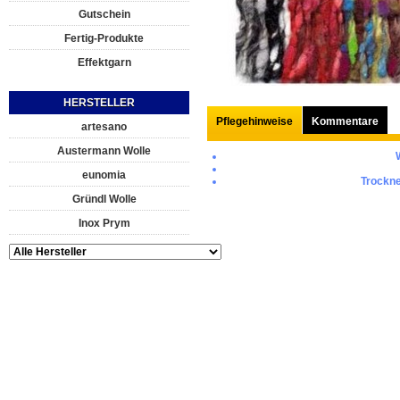
Gutschein
Fertig-Produkte
Effektgarn
HERSTELLER
Pflegehinweise
Kommentare
artesano
Austermann Wolle
eunomia
Trockne
Gründl Wolle
Inox Prym