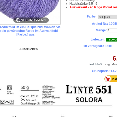
LL. ca. 120m/50g
Nadelstärke 5,5 - 6
Ausverkauf - so lange Vorrat rei
Farbe :
VERGRÖSSERN
Artikel-Nr.:
1005
oduktbild ist ein Beispielbild. Wählen Sie
Menge:
te die gewünschte Farbe im Auswahlfeld
[Farbe:] aus.
Lieferzeit:
SOFO
10
verfügbare Teile
Ausdrucken
6
inkl. MwSt.
zzgl. Ve
Grundpreis:
13.7