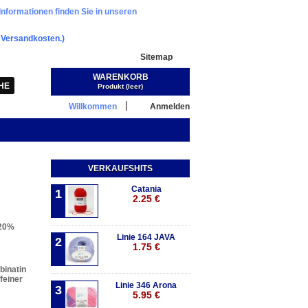
Informationen finden Sie in unseren
.
Versandkosten.)
Sitemap
WARENKORB
Warenkorb:
(Leer)
Produkt
(leer)
Willkommen
Anmelden
VERKAUFSHITS
Catania
1
2.25 €
 20%
Linie 164 JAVA
2
1.75 €
binatin
feiner
Linie 346 Arona
3
5.95 €