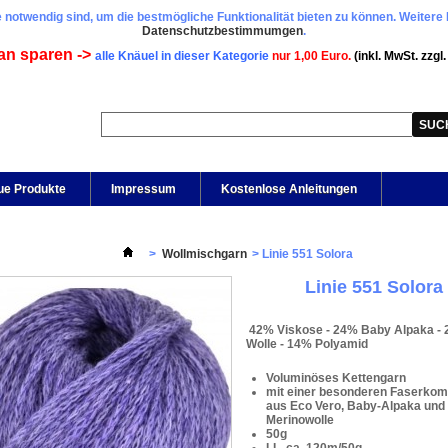
 notwendig sind, um die bestmögliche Funktionalität bieten zu können. Weitere 
Datenschutzbestimmumgen
.
an sparen ->
alle Knäuel in dieser Kategorie
nur 1,00 Euro.
(inkl. MwSt. zzgl
ue Produkte
Impressum
Kostenlose Anleitungen
>
Wollmischgarn
>
Linie 551 Solora
Linie 551 Solora
42% Viskose - 24% Baby Alpaka -
Wolle - 14% Polyamid
Voluminöses Kettengarn
mit einer besonderen Faserkom
aus Eco Vero, Baby-Alpaka und 
Merinowolle
50g