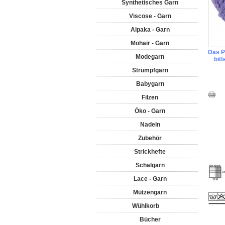
Synthetisches Garn
Viscose - Garn
Alpaka - Garn
Mohair - Garn
Das Pr
Modegarn
bit
Strumpfgarn
Babygarn
Filzen
Öko - Garn
Nadeln
Zubehör
Strickhefte
Schalgarn
Lace - Garn
Mützengarn
Wühlkorb
Bücher