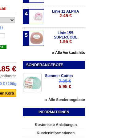
cht!
Linie 11 ALPHA
4
2.45 €
51
Linie 155
5
SUPERCOOL
1.95 €
RT
» Alle Verkaufshits
SONDERANGEBOTE
.85 €
Summer Cotton
rsandkosten
7.95 €
0 €
/ 100g
5.95 €
» Alle Sonderangebote
INFORMATIONEN
Kostenlose Anleitungen
Kundeninformationen