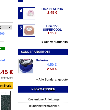
Linie 11 ALPHA
4
2.45 €
Linie 155
5
SUPERCOOL
1.95 €
400
» Alle Verkaufshits
RT
SONDERANGEBOTE
ile!
Ballerina
4.50 €
2.50 €
.45 €
rsandkosten
» Alle Sonderangebote
INFORMATIONEN
Kostenlose Anleitungen
Kundeninformationen