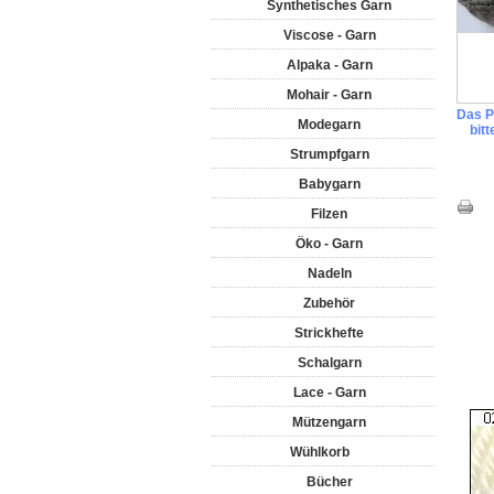
Synthetisches Garn
Viscose - Garn
Alpaka - Garn
Mohair - Garn
Das Pr
Modegarn
bit
Strumpfgarn
Babygarn
Filzen
Öko - Garn
Nadeln
Zubehör
Strickhefte
Schalgarn
Lace - Garn
Mützengarn
Wühlkorb
Bücher