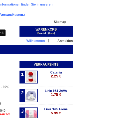
Informationen finden Sie in unseren
.
Versandkosten.)
Sitemap
WARENKORB
Warenkorb:
(Leer)
Produkt
(leer)
Willkommen
Anmelden
VERKAUFSHITS
Catania
1
2.25 €
 - 30%
Linie 164 JAVA
2
1.75 €
g
Linie 346 Arona
3
8/40
5.95 €
reicht!