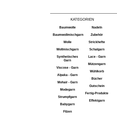
KATEGORIEN
Baumwolle
Nadeln
Baumwollmischgarn
Zubehör
Wolle
Strickhefte
Wollmischgarn
Schalgarn
Synthetisches
Lace - Garn
Garn
Mützengarn
Viscose - Garn
Wühlkorb
Alpaka - Garn
Bücher
Mohair - Garn
Gutschein
Modegarn
Fertig-Produkte
Strumpfgarn
Effektgarn
Babygarn
Filzen