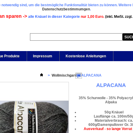
 notwendig sind, um die bestmögliche Funktionalität bieten zu können. Weitere 
Datenschutzbestimmumgen
.
an sparen ->
alle Knäuel in dieser Kategorie
nur 1,00 Euro.
(inkl. MwSt. zzgl
ue Produkte
Impressum
Kostenlose Anleitungen
>
Wollmischgarn
>
ALPACANA
ALPACANA
35% Schurwolle - 35% Polyacryl
Alpaka
50g Knäuel
Lauflänge ca. 100m/50
Materialverbrauch: ca.
600g/Damenpullover Gr. 3
Ausverkauf - so lange Vorrat 