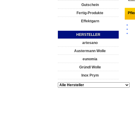
Gutschein
Fertig-Produkte
Pfl
Effektgarn
HERSTELLER
artesano
Austermann Wolle
eunomia
Gründl Wolle
Inox Prym