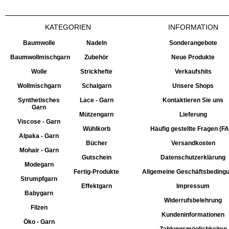
KATEGORIEN
INFORMATION
Baumwolle
Nadeln
Sonderangebote
Baumwollmischgarn
Zubehör
Neue Produkte
Wolle
Strickhefte
Verkaufshits
Wollmischgarn
Schalgarn
Unsere Shops
Synthetisches
Lace - Garn
Kontaktieren Sie uns
Garn
Mützengarn
Lieferung
Viscose - Garn
Wühlkorb
Häufig gestellte Fragen (F
Alpaka - Garn
Bücher
Versandkosten
Mohair - Garn
Gutschein
Datenschutzerklärung
Modegarn
Fertig-Produkte
Allgemeine Geschäftsbeding
Strumpfgarn
Effektgarn
Impressum
Babygarn
Widerrufsbelehrung
Filzen
Kundeninformationen
Öko - Garn