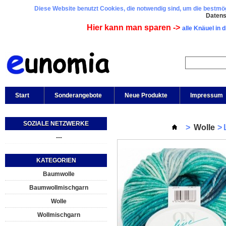
Diese Website benutzt Cookies, die notwendig sind, um die bestmögl
Daten
Hier kann man sparen ->
alle Knäuel in 
Start
Sonderangebote
Neue Produkte
Impressum
SOZIALE NETZWERKE
>
Wolle
>
---
KATEGORIEN
Baumwolle
Baumwollmischgarn
Wolle
Wollmischgarn