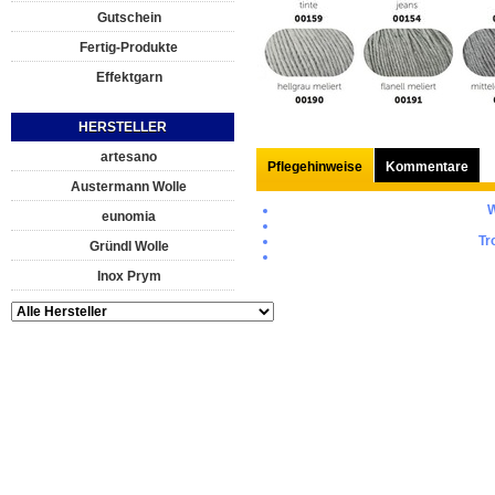
Gutschein
Fertig-Produkte
Effektgarn
HERSTELLER
artesano
Pflegehinweise
Kommentare
Austermann Wolle
eunomia
Tr
Gründl Wolle
Inox Prym