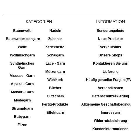
KATEGORIEN
INFORMATION
Baumwolle
Nadeln
Sonderangebote
Baumwollmischgarn
Zubehör
Neue Produkte
Wolle
Strickhefte
Verkaufshits
Wollmischgarn
Schalgarn
Unsere Shops
Synthetisches
Lace - Garn
Kontaktieren Sie uns
Garn
Mützengarn
Lieferung
Viscose - Garn
Wühlkorb
Häufig gestellte Fragen (F
Alpaka - Garn
Bücher
Versandkosten
Mohair - Garn
Gutschein
Datenschutzerklärung
Modegarn
Fertig-Produkte
Allgemeine Geschäftsbeding
Strumpfgarn
Effektgarn
Impressum
Babygarn
Widerrufsbelehrung
Filzen
Kundeninformationen