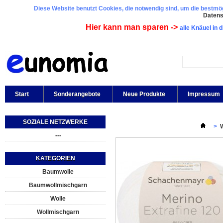
Diese Website benutzt Cookies, die notwendig sind, um die bestmögl
Daten
Hier kann man sparen ->
alle Knäuel in 
Start
Sonderangebote
Neue Produkte
Impressum
SOZIALE NETZWERKE
>
W
---
KATEGORIEN
Baumwolle
Baumwollmischgarn
Wolle
Wollmischgarn