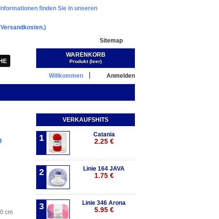
Informationen finden Sie in unseren
.
Versandkosten.)
Sitemap
WARENKORB
Warenkorb:
(Leer)
Produkt
(leer)
Willkommen
Anmelden
VERKAUFSHITS
Catania
1
o
2.25 €
Linie 164 JAVA
2
1.75 €
Linie 346 Arona
3
5.95 €
10 cm