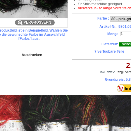
ca. 200g/ Schal
für Strickmaschine geeignet
Ausverkauf - so lange Vorrat reich
Farbe :
VERGRÖSSERN
Artikel-Nr.:
9801.0
oduktbild ist ein Beispielbild. Wählen Sie
Menge:
te die gewünschte Farbe im Auswahlfeld
[Farbe:] aus.
Lieferzeit:
SOFO
7
verfügbare Teile
Ausdrucken
2
inkl. MwSt.
zzgl. Ve
Grundpreis:
5.8