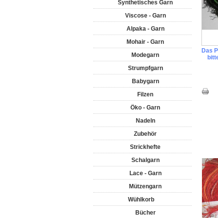
Synthetisches Garn
Viscose - Garn
Alpaka - Garn
Mohair - Garn
Das Pr
Modegarn
bit
Strumpfgarn
Babygarn
Filzen
Öko - Garn
Nadeln
Zubehör
Strickhefte
Schalgarn
Lace - Garn
Mützengarn
Wühlkorb
Bücher