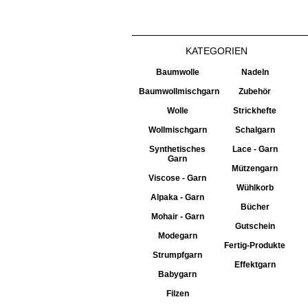
KATEGORIEN
Baumwolle
Nadeln
Baumwollmischgarn
Zubehör
Wolle
Strickhefte
Wollmischgarn
Schalgarn
Synthetisches
Lace - Garn
Garn
Mützengarn
Viscose - Garn
Wühlkorb
Alpaka - Garn
Bücher
Mohair - Garn
Gutschein
Modegarn
Fertig-Produkte
Strumpfgarn
Effektgarn
Babygarn
Filzen