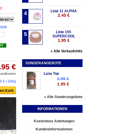
t!
Linie 11 ALPHA
4
2.45 €
9899
Linie 155
5
SUPERCOOL
1.95 €
RT
» Alle Verkaufshits
SONDERANGEBOTE
.95 €
Lana Top
rsandkosten
2.95 €
0 €
/ 100g
1.95 €
» Alle Sonderangebote
INFORMATIONEN
Kostenlose Anleitungen
Kundeninformationen