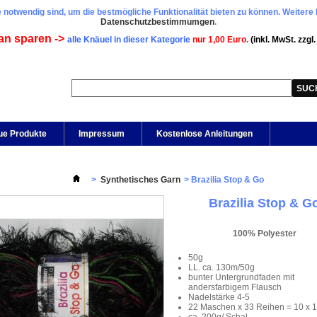
 notwendig sind, um die bestmögliche Funktionalität bieten zu können. Weitere 
Datenschutzbestimmumgen
.
an sparen ->
alle Knäuel in dieser Kategorie
nur 1,00 Euro.
(inkl. MwSt. zzgl
ue Produkte
Impressum
Kostenlose Anleitungen
>
Synthetisches Garn
>
Brazilia Stop & Go
Brazilia Stop & G
100% Polyester
50g
LL. ca. 130m/50g
bunter Untergrundfaden mit
andersfarbigem Flausch
Nadelstärke 4-5
22 Maschen x 33 Reihen = 10 x 