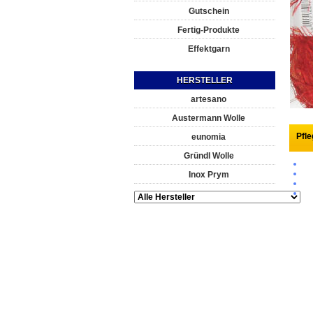
Gutschein
Fertig-Produkte
Effektgarn
HERSTELLER
artesano
Austermann Wolle
Pfl
eunomia
Gründl Wolle
Inox Prym