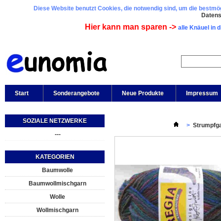
Diese Website benutzt Cookies, die notwendig sind, um die bestmögl
Daten
Hier kann man sparen ->
alle Knäuel in 
Start
Sonderangebote
Neue Produkte
Impressum
SOZIALE NETZWERKE
>
Strumpfg
---
KATEGORIEN
Baumwolle
Baumwollmischgarn
Wolle
Wollmischgarn