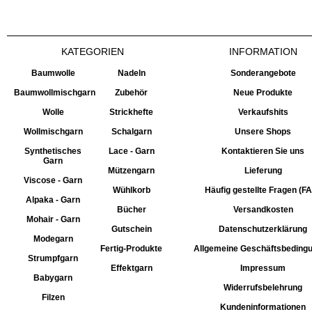
KATEGORIEN
INFORMATION
Baumwolle
Nadeln
Sonderangebote
Baumwollmischgarn
Zubehör
Neue Produkte
Wolle
Strickhefte
Verkaufshits
Wollmischgarn
Schalgarn
Unsere Shops
Synthetisches
Lace - Garn
Kontaktieren Sie uns
Garn
Mützengarn
Lieferung
Viscose - Garn
Wühlkorb
Häufig gestellte Fragen (F
Alpaka - Garn
Bücher
Versandkosten
Mohair - Garn
Gutschein
Datenschutzerklärung
Modegarn
Fertig-Produkte
Allgemeine Geschäftsbeding
Strumpfgarn
Effektgarn
Impressum
Babygarn
Widerrufsbelehrung
Filzen
Kundeninformationen