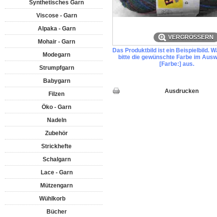
Synthetisches Garn
Viscose - Garn
Alpaka - Garn
VERGRÖSSERN
Mohair - Garn
Das Produktbild ist ein Beispielbild. 
Modegarn
bitte die gewünschte Farbe im Ausw
[Farbe:] aus.
Strumpfgarn
Babygarn
Ausdrucken
Filzen
Öko - Garn
Nadeln
Zubehör
Strickhefte
Schalgarn
Lace - Garn
Mützengarn
Wühlkorb
Bücher