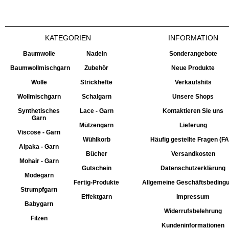
KATEGORIEN
INFORMATION
Baumwolle
Nadeln
Sonderangebote
Baumwollmischgarn
Zubehör
Neue Produkte
Wolle
Strickhefte
Verkaufshits
Wollmischgarn
Schalgarn
Unsere Shops
Synthetisches
Lace - Garn
Kontaktieren Sie uns
Garn
Mützengarn
Lieferung
Viscose - Garn
Wühlkorb
Häufig gestellte Fragen (F
Alpaka - Garn
Bücher
Versandkosten
Mohair - Garn
Gutschein
Datenschutzerklärung
Modegarn
Fertig-Produkte
Allgemeine Geschäftsbeding
Strumpfgarn
Effektgarn
Impressum
Babygarn
Widerrufsbelehrung
Filzen
Kundeninformationen