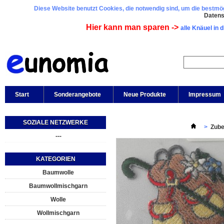
Diese Website benutzt Cookies, die notwendig sind, um die bestmögl
Daten
Hier kann man sparen ->
alle Knäuel in 
Start
Sonderangebote
Neue Produkte
Impressum
SOZIALE NETZWERKE
>
Zube
---
KATEGORIEN
Baumwolle
Baumwollmischgarn
Wolle
Wollmischgarn