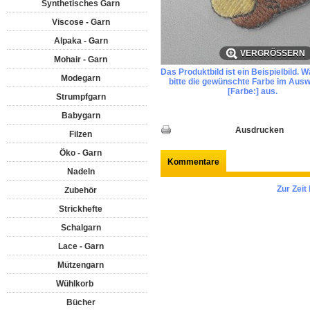
Synthetisches Garn
Viscose - Garn
Alpaka - Garn
VERGRÖSSERN
Mohair - Garn
Das Produktbild ist ein Beispielbild. 
Modegarn
bitte die gewünschte Farbe im Ausw
[Farbe:] aus.
Strumpfgarn
Babygarn
Ausdrucken
Filzen
Öko - Garn
Kommentare
Nadeln
Zur Zei
Zubehör
Strickhefte
Schalgarn
Lace - Garn
Mützengarn
Wühlkorb
Bücher