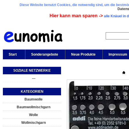
Diese Website benutzt Cookies, die notwendig sind, um die bestmögl
Daten
Hier kann man sparen ->
alle Knäuel in 
Start
Sonderangebote
Neue Produkte
Impressum
SOZIALE NETZWERKE
---
KATEGORIEN
Baumwolle
Baumwollmischgarn
Wolle
Wollmischgarn