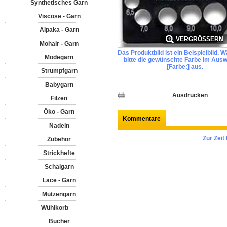
Synthetisches Garn
Viscose - Garn
Alpaka - Garn
VERGRÖSSERN
Mohair - Garn
Das Produktbild ist ein Beispielbild. 
Modegarn
bitte die gewünschte Farbe im Ausw
[Farbe:] aus.
Strumpfgarn
Babygarn
Ausdrucken
Filzen
Öko - Garn
Kommentare
Nadeln
Zur Zei
Zubehör
Strickhefte
Schalgarn
Lace - Garn
Mützengarn
Wühlkorb
Bücher