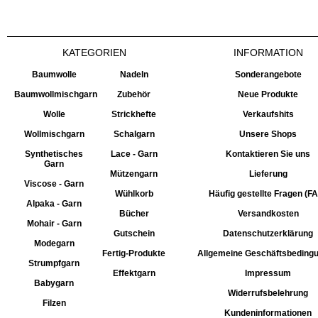
KATEGORIEN
INFORMATION
Baumwolle
Nadeln
Sonderangebote
Baumwollmischgarn
Zubehör
Neue Produkte
Wolle
Strickhefte
Verkaufshits
Wollmischgarn
Schalgarn
Unsere Shops
Synthetisches
Lace - Garn
Kontaktieren Sie uns
Garn
Mützengarn
Lieferung
Viscose - Garn
Wühlkorb
Häufig gestellte Fragen (F
Alpaka - Garn
Bücher
Versandkosten
Mohair - Garn
Gutschein
Datenschutzerklärung
Modegarn
Fertig-Produkte
Allgemeine Geschäftsbeding
Strumpfgarn
Effektgarn
Impressum
Babygarn
Widerrufsbelehrung
Filzen
Kundeninformationen