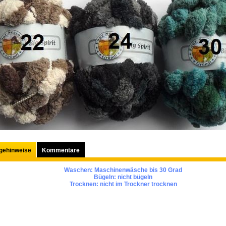
egehinweise
Kommentare
Waschen:
Maschinenwäsche bis 30 Grad
Bügeln:
nicht bügeln
Trocknen:
nicht im Trockner trocknen