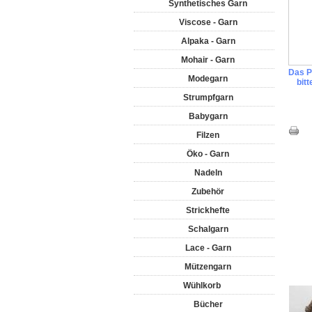
Synthetisches Garn
Viscose - Garn
Alpaka - Garn
Mohair - Garn
Das Pr
Modegarn
bit
Strumpfgarn
Babygarn
Filzen
Öko - Garn
Nadeln
Zubehör
Strickhefte
Schalgarn
Lace - Garn
Mützengarn
Wühlkorb
Bücher