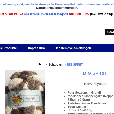
 notwendig sind, um die bestmögliche Funktionalität bieten zu können. Weitere 
Datenschutzbestimmumgen
.
an sparen ->
alle Knäuel in dieser Kategorie
nur 1,00 Euro.
(inkl. MwSt. zzgl
ue Produkte
Impressum
Kostenlose Anleitungen
>
Schalgarn
>
BIG SPIRIT
BIG SPIRIT
100% Polyester
Four Seasons _ Gründl
modisches Noppengarn (Noppe 
3,5cm x 2,0cm)
Anleitung in der Banderole
100g-Knäuel
LL. ca. 24m/100g