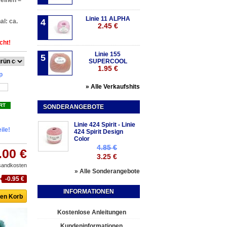
eihen =
Linie 11 ALPHA
4
l: ca.
2.45 €
cht!
Linie 155
5
SUPERCOOL
1.95 €
p
» Alle Verkaufshits
RT
SONDERANGEBOTE
Linie 424 Spirit - Linie
ile!
424 Spirit Design
Color
4.85 €
.00 €
3.25 €
rsandkosten
» Alle Sonderangebote
-0.95 €
INFORMATIONEN
Kostenlose Anleitungen
Kundeninformationen