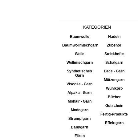
KATEGORIEN
Baumwolle
Nadeln
Baumwollmischgarn
Zubehör
Wolle
Strickhefte
Wollmischgarn
Schalgarn
Synthetisches
Lace - Garn
Garn
Mützengarn
Viscose - Garn
Wühlkorb
Alpaka - Garn
Bücher
Mohair - Garn
Gutschein
Modegarn
Fertig-Produkte
Strumpfgarn
Effektgarn
Babygarn
Filzen