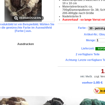
Maschenprobe:3 Maschen x 9 R
10 x 10 cm
Materialverbrauch: ca.
700g/Damenpullover Gr. 38; Scha
200-400g/je nach Größe
Nadelstärke 9
VERGRÖSSERN
Ausverkauf - so lange Vorrat rei
oduktbild ist ein Beispielbild. Wählen Sie
te die gewünschte Farbe im Auswahlfeld
Farbe :
[Farbe:] aus.
Artikel-Nr.:
Gbs
Menge:
Ausdrucken
Lieferzeit:
SOFO
2
verfügbare Teile
Achtung: Letzte verfügbare Te
1
inkl. MwSt.
zzgl. Ve
vorher
1.95 €