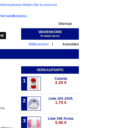
Informationen finden Sie in unseren
.
Versandkosten.)
Sitemap
WARENKORB
Warenkorb:
(Leer)
Produkt
(leer)
Willkommen
Anmelden
VERKAUFSHITS
Catania
1
2.25 €
Linie 164 JAVA
2
1.75 €
ca.
Linie 346 Arona
3
5.95 €