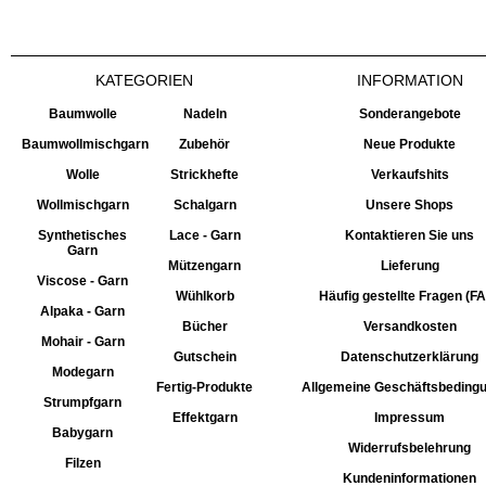
KATEGORIEN
INFORMATION
Baumwolle
Nadeln
Sonderangebote
Baumwollmischgarn
Zubehör
Neue Produkte
Wolle
Strickhefte
Verkaufshits
Wollmischgarn
Schalgarn
Unsere Shops
Synthetisches
Lace - Garn
Kontaktieren Sie uns
Garn
Mützengarn
Lieferung
Viscose - Garn
Wühlkorb
Häufig gestellte Fragen (F
Alpaka - Garn
Bücher
Versandkosten
Mohair - Garn
Gutschein
Datenschutzerklärung
Modegarn
Fertig-Produkte
Allgemeine Geschäftsbeding
Strumpfgarn
Effektgarn
Impressum
Babygarn
Widerrufsbelehrung
Filzen
Kundeninformationen