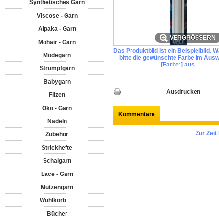
Synthetisches Garn
Viscose - Garn
Alpaka - Garn
VERGRÖSSERN
Mohair - Garn
Das Produktbild ist ein Beispielbild. 
Modegarn
bitte die gewünschte Farbe im Ausw
[Farbe:] aus.
Strumpfgarn
Babygarn
Ausdrucken
Filzen
Öko - Garn
Kommentare
Nadeln
Zur Zei
Zubehör
Strickhefte
Schalgarn
Lace - Garn
Mützengarn
Wühlkorb
Bücher