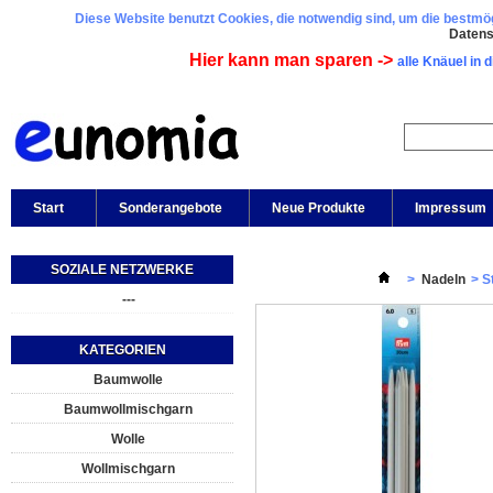
Diese Website benutzt Cookies, die notwendig sind, um die bestmögl
Daten
Hier kann man sparen ->
alle Knäuel in 
Start
Sonderangebote
Neue Produkte
Impressum
SOZIALE NETZWERKE
>
Nadeln
>
S
---
KATEGORIEN
Baumwolle
Baumwollmischgarn
Wolle
Wollmischgarn