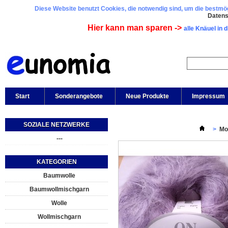
Diese Website benutzt Cookies, die notwendig sind, um die bestmögl
Daten
Hier kann man sparen ->
alle Knäuel in 
Start
Sonderangebote
Neue Produkte
Impressum
SOZIALE NETZWERKE
>
Mo
---
KATEGORIEN
Baumwolle
Baumwollmischgarn
Wolle
Wollmischgarn