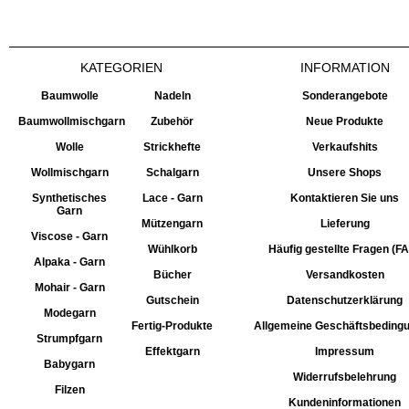
KATEGORIEN
INFORMATION
Baumwolle
Nadeln
Sonderangebote
Baumwollmischgarn
Zubehör
Neue Produkte
Wolle
Strickhefte
Verkaufshits
Wollmischgarn
Schalgarn
Unsere Shops
Synthetisches
Lace - Garn
Kontaktieren Sie uns
Garn
Mützengarn
Lieferung
Viscose - Garn
Wühlkorb
Häufig gestellte Fragen (F
Alpaka - Garn
Bücher
Versandkosten
Mohair - Garn
Gutschein
Datenschutzerklärung
Modegarn
Fertig-Produkte
Allgemeine Geschäftsbeding
Strumpfgarn
Effektgarn
Impressum
Babygarn
Widerrufsbelehrung
Filzen
Kundeninformationen