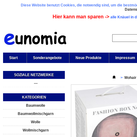
Diese Website benutzt Cookies, die notwendig sind, um die bestmögl
Daten
Hier kann man sparen ->
alle Knäuel in 
Start
Sonderangebote
Neue Produkte
Impressum
SOZIALE NETZWERKE
>
Mohair
---
KATEGORIEN
Baumwolle
Baumwollmischgarn
Wolle
Wollmischgarn