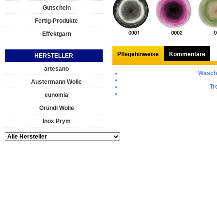
Gutschein
Fertig-Produkte
Effektgarn
Pflegehinweise
Kommentare
HERSTELLER
artesano
Wasch
Austermann Wolle
Tr
eunomia
Gründl Wolle
Inox Prym