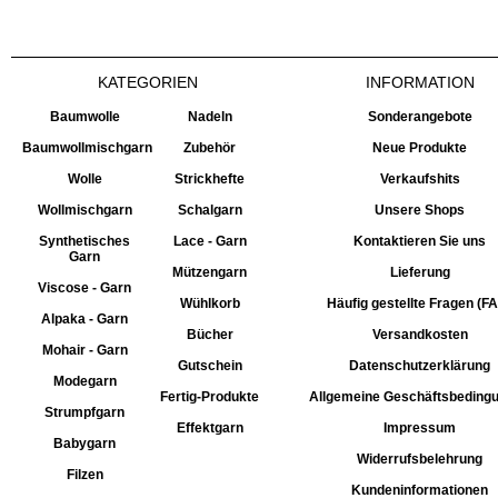
KATEGORIEN
INFORMATION
Baumwolle
Nadeln
Sonderangebote
Baumwollmischgarn
Zubehör
Neue Produkte
Wolle
Strickhefte
Verkaufshits
Wollmischgarn
Schalgarn
Unsere Shops
Synthetisches
Lace - Garn
Kontaktieren Sie uns
Garn
Mützengarn
Lieferung
Viscose - Garn
Wühlkorb
Häufig gestellte Fragen (F
Alpaka - Garn
Bücher
Versandkosten
Mohair - Garn
Gutschein
Datenschutzerklärung
Modegarn
Fertig-Produkte
Allgemeine Geschäftsbeding
Strumpfgarn
Effektgarn
Impressum
Babygarn
Widerrufsbelehrung
Filzen
Kundeninformationen