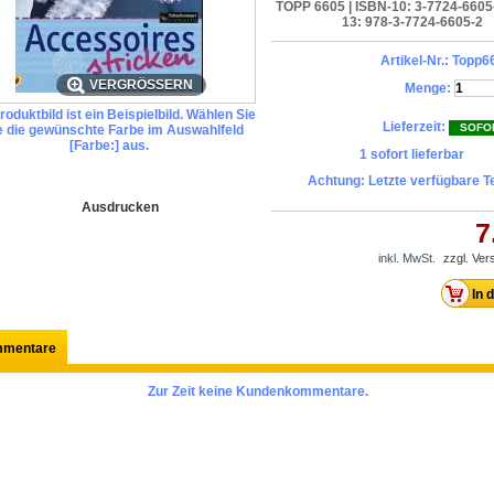
TOPP 6605 | ISBN-10: 3-7724-6605
13: 978-3-7724-6605-2
Artikel-Nr.:
Topp6
VERGRÖSSERN
Menge:
oduktbild ist ein Beispielbild. Wählen Sie
Lieferzeit:
SOFO
te die gewünschte Farbe im Auswahlfeld
[Farbe:] aus.
1
sofort lieferbar
Achtung: Letzte verfügbare Te
Ausdrucken
7
inkl. MwSt.
zzgl. Ve
mentare
Zur Zeit keine Kundenkommentare.