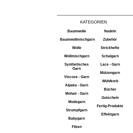
KATEGORIEN
Baumwolle
Nadeln
Baumwollmischgarn
Zubehör
Wolle
Strickhefte
Wollmischgarn
Schalgarn
Synthetisches
Lace - Garn
Garn
Mützengarn
Viscose - Garn
Wühlkorb
Alpaka - Garn
Bücher
Mohair - Garn
Gutschein
Modegarn
Fertig-Produkte
Strumpfgarn
Effektgarn
Babygarn
Filzen