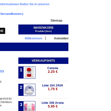
Informationen finden Sie in unseren
.
Versandkosten.)
Sitemap
WARENKORB
Warenkorb:
(Leer)
Produkt
(leer)
Willkommen
Anmelden
VERKAUFSHITS
Catania
1
en
2.25 €
n
Linie 164 JAVA
2
1.75 €
estrickt
schenken
Linie 346 Arona
3
n
5.95 €