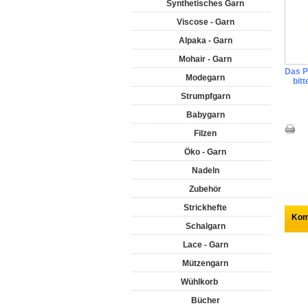
Synthetisches Garn
Viscose - Garn
Alpaka - Garn
Mohair - Garn
Das Pr
Modegarn
bit
Strumpfgarn
Babygarn
Filzen
Öko - Garn
Nadeln
Zubehör
Strickhefte
Kom
Schalgarn
Lace - Garn
Mützengarn
Wühlkorb
Bücher