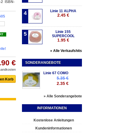
-2 ISBN-
Linie 11 ALPHA
4
2.45 €
605
Linie 155
5
RT
SUPERCOOL
1.95 €
ile!
» Alle Verkaufshits
.90 €
SONDERANGEBOTE
rsandkosten
Linie 67 COMO
5.35 €
2.35 €
» Alle Sonderangebote
INFORMATIONEN
Kostenlose Anleitungen
Kundeninformationen