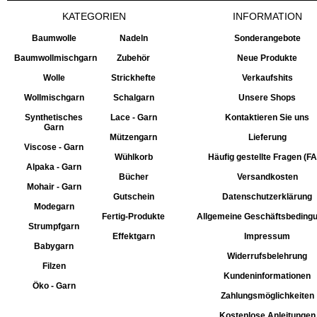
KATEGORIEN
INFORMATION
Baumwolle
Nadeln
Sonderangebote
Baumwollmischgarn
Zubehör
Neue Produkte
Wolle
Strickhefte
Verkaufshits
Wollmischgarn
Schalgarn
Unsere Shops
Synthetisches
Lace - Garn
Kontaktieren Sie uns
Garn
Mützengarn
Lieferung
Viscose - Garn
Wühlkorb
Häufig gestellte Fragen (F
Alpaka - Garn
Bücher
Versandkosten
Mohair - Garn
Gutschein
Datenschutzerklärung
Modegarn
Fertig-Produkte
Allgemeine Geschäftsbeding
Strumpfgarn
Effektgarn
Impressum
Babygarn
Widerrufsbelehrung
Filzen
Kundeninformationen
Öko - Garn
Zahlungsmöglichkeiten
Kostenlose Anleitungen