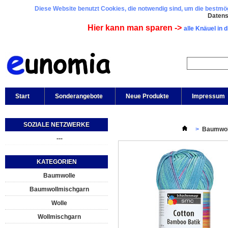
Diese Website benutzt Cookies, die notwendig sind, um die bestmögl
Daten
Hier kann man sparen ->
alle Knäuel in 
Start
Sonderangebote
Neue Produkte
Impressum
SOZIALE NETZWERKE
>
Baumwol
---
KATEGORIEN
Baumwolle
Baumwollmischgarn
Wolle
Wollmischgarn