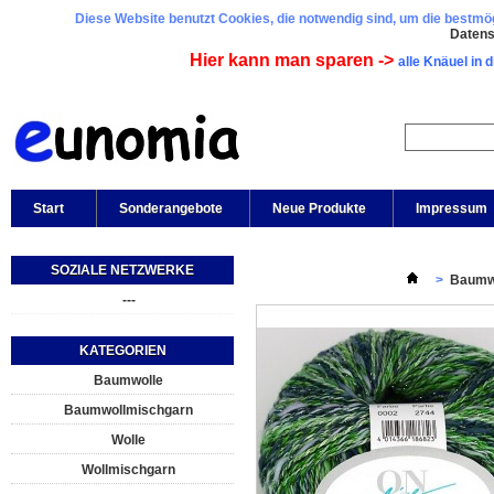
Diese Website benutzt Cookies, die notwendig sind, um die bestmögl
Daten
Hier kann man sparen ->
alle Knäuel in 
Start
Sonderangebote
Neue Produkte
Impressum
SOZIALE NETZWERKE
>
Baumw
---
KATEGORIEN
Baumwolle
Baumwollmischgarn
Wolle
Wollmischgarn