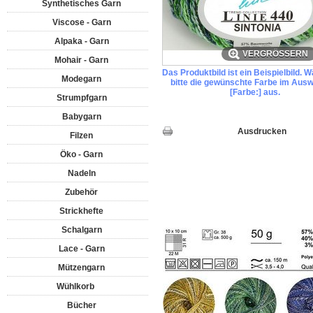
Synthetisches Garn
Viscose - Garn
Alpaka - Garn
VERGRÖSSERN
Mohair - Garn
Das Produktbild ist ein Beispielbild. 
Modegarn
bitte die gewünschte Farbe im Ausw
[Farbe:] aus.
Strumpfgarn
Babygarn
Ausdrucken
Filzen
Öko - Garn
Nadeln
Zubehör
Strickhefte
Schalgarn
Lace - Garn
Mützengarn
Wühlkorb
Bücher