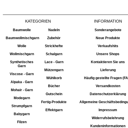
KATEGORIEN
INFORMATION
Baumwolle
Nadeln
Sonderangebote
Baumwollmischgarn
Zubehör
Neue Produkte
Wolle
Strickhefte
Verkaufshits
Wollmischgarn
Schalgarn
Unsere Shops
Synthetisches
Lace - Garn
Kontaktieren Sie uns
Garn
Mützengarn
Lieferung
Viscose - Garn
Wühlkorb
Häufig gestellte Fragen (F
Alpaka - Garn
Bücher
Versandkosten
Mohair - Garn
Gutschein
Datenschutzerklärung
Modegarn
Fertig-Produkte
Allgemeine Geschäftsbeding
Strumpfgarn
Effektgarn
Impressum
Babygarn
Widerrufsbelehrung
Filzen
Kundeninformationen