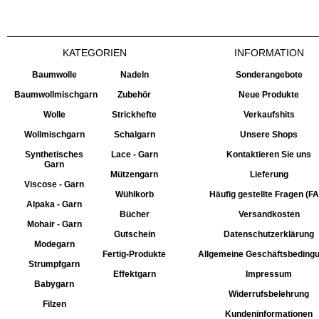
KATEGORIEN
INFORMATION
Baumwolle
Nadeln
Sonderangebote
Baumwollmischgarn
Zubehör
Neue Produkte
Wolle
Strickhefte
Verkaufshits
Wollmischgarn
Schalgarn
Unsere Shops
Synthetisches
Lace - Garn
Kontaktieren Sie uns
Garn
Mützengarn
Lieferung
Viscose - Garn
Wühlkorb
Häufig gestellte Fragen (F
Alpaka - Garn
Bücher
Versandkosten
Mohair - Garn
Gutschein
Datenschutzerklärung
Modegarn
Fertig-Produkte
Allgemeine Geschäftsbeding
Strumpfgarn
Effektgarn
Impressum
Babygarn
Widerrufsbelehrung
Filzen
Kundeninformationen