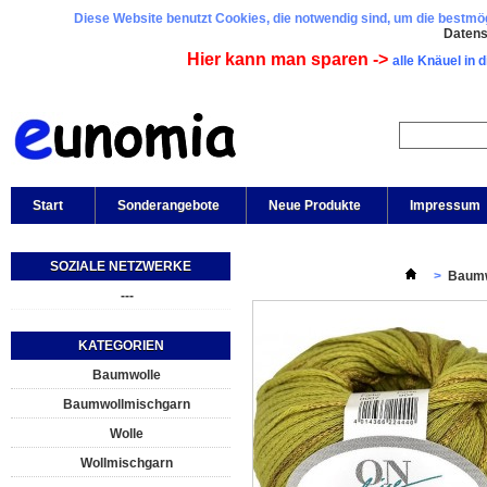
Diese Website benutzt Cookies, die notwendig sind, um die bestmögl
Daten
Hier kann man sparen ->
alle Knäuel in 
Start
Sonderangebote
Neue Produkte
Impressum
SOZIALE NETZWERKE
>
Baumw
---
KATEGORIEN
Baumwolle
Baumwollmischgarn
Wolle
Wollmischgarn