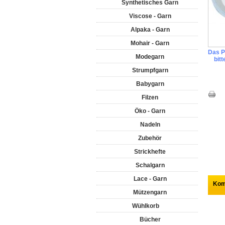
Synthetisches Garn
Viscose - Garn
Alpaka - Garn
Mohair - Garn
Das Pr
Modegarn
bit
Strumpfgarn
Babygarn
Filzen
Öko - Garn
Nadeln
Zubehör
Strickhefte
Schalgarn
Lace - Garn
Kom
Mützengarn
Wühlkorb
Bücher