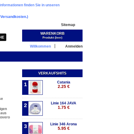
Informationen finden Sie in unseren
.
Versandkosten.)
Sitemap
WARENKORB
Warenkorb:
(Leer)
Produkt
(leer)
Willkommen
Anmelden
VERKAUFSHITS
Catania
1
2.25 €
se
Linie 164 JAVA
2
1.75 €
igen
 aus
covero
Linie 346 Arona
3
5.95 €