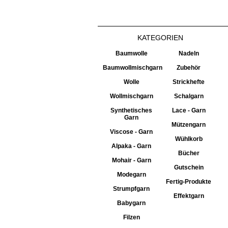
KATEGORIEN
Baumwolle
Nadeln
Baumwollmischgarn
Zubehör
Wolle
Strickhefte
Wollmischgarn
Schalgarn
Synthetisches
Lace - Garn
Garn
Mützengarn
Viscose - Garn
Wühlkorb
Alpaka - Garn
Bücher
Mohair - Garn
Gutschein
Modegarn
Fertig-Produkte
Strumpfgarn
Effektgarn
Babygarn
Filzen