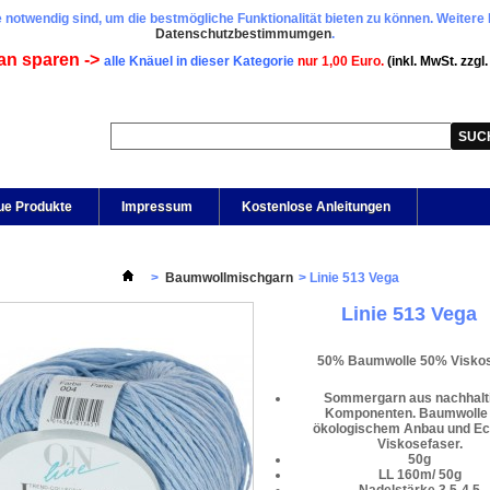
 notwendig sind, um die bestmögliche Funktionalität bieten zu können. Weitere 
Datenschutzbestimmumgen
.
an sparen ->
alle Knäuel in dieser Kategorie
nur 1,00 Euro.
(inkl. MwSt. zzgl
ue Produkte
Impressum
Kostenlose Anleitungen
>
Baumwollmischgarn
>
Linie 513 Vega
Linie 513 Vega
50% Baumwolle 50% Visko
Sommergarn aus nachhalt
Komponenten. Baumwolle
ökologischem Anbau und E
Viskosefaser.
50g
LL 160m/ 50g