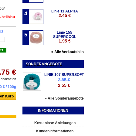
0g/
Linie 11 ALPHA
4
2.45 €
 hellblau
13
Linie 155
5
SUPERCOOL
1.95 €
RT
» Alle Verkaufshits
SONDERANGEBOTE
.75 €
LINIE 107 SUPERSOFT
rsandkosten
2.85 €
2.55 €
0 €
/ 100g
» Alle Sonderangebote
INFORMATIONEN
Kostenlose Anleitungen
Kundeninformationen