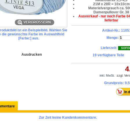
Nadelstärke 3,5-4,5
21M x 28R = 10x10cm
Materielvergrauch ca. 50
Damenpullover Gr. 38
Ausverkauf - nur noch Farbe 04
lieferbar
VERGRÖSSERN
oduktbild ist ein Beispielbild. Wählen Sie
Artikel-Nr.:
1105
te die gewünschte Farbe im Auswahlfeld
Menge:
[Farbe:] aus.
Lieferzeit:
SOFO
Ausdrucken
19
verfügbare Teile
4
inkl. MwSt.
zzgl. Ve
Grundpreis:
9.5
mentare
Zur Zeit keine Kundenkommentare.