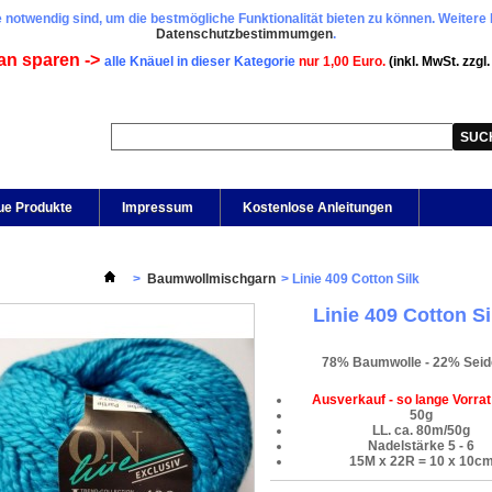
 notwendig sind, um die bestmögliche Funktionalität bieten zu können. Weitere 
Datenschutzbestimmumgen
.
an sparen ->
alle Knäuel in dieser Kategorie
nur 1,00 Euro.
(inkl. MwSt. zzgl
ue Produkte
Impressum
Kostenlose Anleitungen
>
Baumwollmischgarn
>
Linie 409 Cotton Silk
Linie 409 Cotton Si
78% Baumwolle - 22% Seid
Ausverkauf - so lange Vorrat
50g
LL. ca. 80m/50g
Nadelstärke 5 - 6
15M x 22R = 10 x 10c