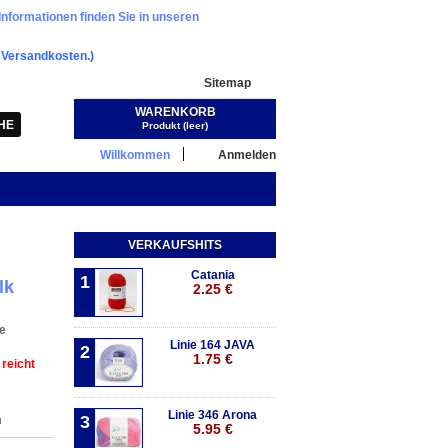
Informationen finden Sie in unseren
.
Versandkosten.)
Sitemap
WARENKORB
Warenkorb:
(Leer)
Produkt
(leer)
Willkommen
Anmelden
VERKAUFSHITS
Catania
1
lk
2.25 €
e
Linie 164 JAVA
2
1.75 €
 reicht
Linie 346 Arona
3
m
5.95 €