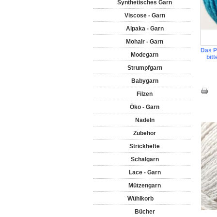
Synthetisches Garn
Viscose - Garn
Alpaka - Garn
Mohair - Garn
Das Pr
Modegarn
bit
Strumpfgarn
Babygarn
Filzen
Öko - Garn
Nadeln
Zubehör
Strickhefte
Schalgarn
Lace - Garn
Mützengarn
Wühlkorb
Bücher