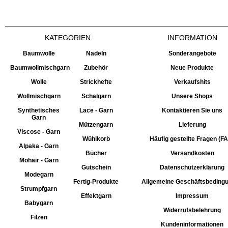
KATEGORIEN
INFORMATION
Baumwolle
Nadeln
Sonderangebote
Baumwollmischgarn
Zubehör
Neue Produkte
Wolle
Strickhefte
Verkaufshits
Wollmischgarn
Schalgarn
Unsere Shops
Synthetisches
Lace - Garn
Kontaktieren Sie uns
Garn
Mützengarn
Lieferung
Viscose - Garn
Wühlkorb
Häufig gestellte Fragen (F
Alpaka - Garn
Bücher
Versandkosten
Mohair - Garn
Gutschein
Datenschutzerklärung
Modegarn
Fertig-Produkte
Allgemeine Geschäftsbeding
Strumpfgarn
Effektgarn
Impressum
Babygarn
Widerrufsbelehrung
Filzen
Kundeninformationen