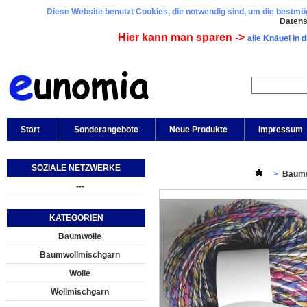
Diese Website benutzt Cookies, die notwendig sind, um die bestmögl
Daten
Hier kann man sparen ->
alle Knäuel in 
Start
Sonderangebote
Neue Produkte
Impressum
SOZIALE NETZWERKE
>
Baumw
---
KATEGORIEN
Baumwolle
Baumwollmischgarn
Wolle
Wollmischgarn