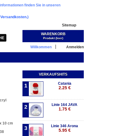
Informationen finden Sie in unseren
.
Versandkosten.)
Sitemap
WARENKORB
Warenkorb:
(Leer)
Produkt
(leer)
Willkommen
Anmelden
VERKAUFSHITS
Catania
1
2.25 €
cryl
Linie 164 JAVA
2
1.75 €
x 10 cm
Linie 346 Arona
3
5.95 €
 38