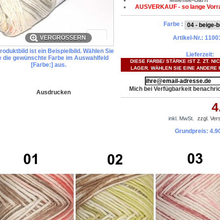
Millefille-Garn
AUSVERKAUF - so lange Vorra
Farbe :
VERGRÖSSERN
Artikel-Nr.:
1100
oduktbild ist ein Beispielbild. Wählen Sie
Lieferzeit:
te die gewünschte Farbe im Auswahlfeld
DIESE FARBE/ STÄRKE IST Z. ZT. NI
[Farbe:] aus.
LAGER. WÄHLEN SIE EINE ANDERE 
Mich bei Verfügbarkeit benachri
Ausdrucken
4
inkl. MwSt.
zzgl. Ve
Grundpreis:
4.9