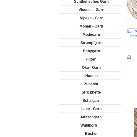
Synthetisches Garn
Viscose - Garn
Alpaka - Garn
Mohair - Garn
Das Pr
Modegarn
bit
Strumpfgarn
Babygarn
Filzen
Öko - Garn
Nadeln
Zubehör
Strickhefte
Schalgarn
Lace - Garn
Mützengarn
Wühlkorb
Bücher