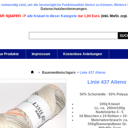
 notwendig sind, um die bestmögliche Funktionalität bieten zu können. Weitere 
Datenschutzbestimmumgen
.
an sparen ->
alle Knäuel in dieser Kategorie
nur 1,00 Euro.
(inkl. MwSt. zzgl
ue Produkte
Impressum
Kostenlose Anleitungen
>
Baumwollmischgarn
>
Linie 437 Alieno
Linie 437 Alieno
50% Schurwolle - 50% Polyaa
100g Knäuel
LL. ca. 200m/100g
Nadelstärke 4 - 5
18 Maschen x 24 Reihen = 10 
Materialverbrauch: ca.
550g/Damenpullover Gr.