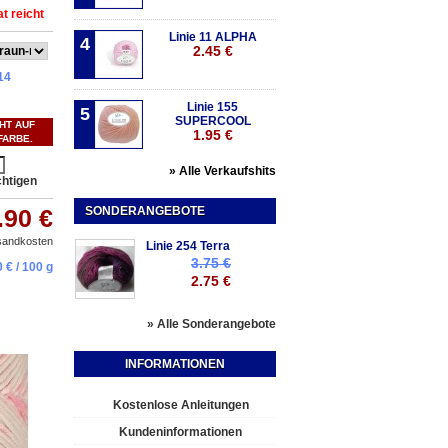
t reicht
Linie 11 ALPHA
4
2.45 €
14
Linie 155
5
SUPERCOOL
CHT AUF
1.95 €
FARBE.
» Alle Verkaufshits
chtigen
.90 €
SONDERANGEBOTE
rsandkosten
Linie 254 Terra
3.75 €
0 €
/ 100 g
2.75 €
» Alle Sonderangebote
INFORMATIONEN
Kostenlose Anleitungen
Kundeninformationen