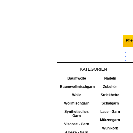
Pfl
KATEGORIEN
Baumwolle
Nadeln
Baumwollmischgarn
Zubehör
Wolle
Strickhefte
Wollmischgarn
Schalgarn
Synthetisches
Lace - Garn
Garn
Mützengarn
Viscose - Garn
Wühlkorb
Alpaka - Garn