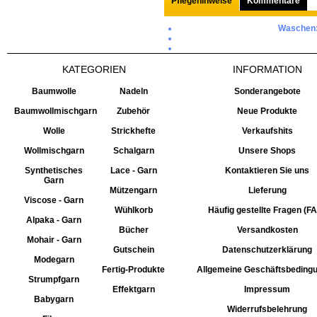
Pflegehinweise
Kommentare
Waschen
KATEGORIEN
INFORMATION
Baumwolle
Nadeln
Sonderangebote
Baumwollmischgarn
Zubehör
Neue Produkte
Wolle
Strickhefte
Verkaufshits
Wollmischgarn
Schalgarn
Unsere Shops
Synthetisches
Lace - Garn
Kontaktieren Sie uns
Garn
Mützengarn
Lieferung
Viscose - Garn
Wühlkorb
Häufig gestellte Fragen (F
Alpaka - Garn
Bücher
Versandkosten
Mohair - Garn
Gutschein
Datenschutzerklärung
Modegarn
Fertig-Produkte
Allgemeine Geschäftsbeding
Strumpfgarn
Effektgarn
Impressum
Babygarn
Widerrufsbelehrung