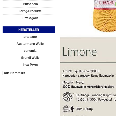
Gutschein
Fertig-Produkte
Effektgarn
HERSTELLER
artesano
Austermann Wolle
eunomia
Gründl Wolle
Inox Prym