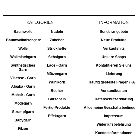
KATEGORIEN
INFORMATION
Baumwolle
Nadeln
Sonderangebote
Baumwollmischgarn
Zubehör
Neue Produkte
Wolle
Strickhefte
Verkaufshits
Wollmischgarn
Schalgarn
Unsere Shops
Synthetisches
Lace - Garn
Kontaktieren Sie uns
Garn
Mützengarn
Lieferung
Viscose - Garn
Wühlkorb
Häufig gestellte Fragen (F
Alpaka - Garn
Bücher
Versandkosten
Mohair - Garn
Gutschein
Datenschutzerklärung
Modegarn
Fertig-Produkte
Allgemeine Geschäftsbeding
Strumpfgarn
Effektgarn
Impressum
Babygarn
Widerrufsbelehrung
Filzen
Kundeninformationen