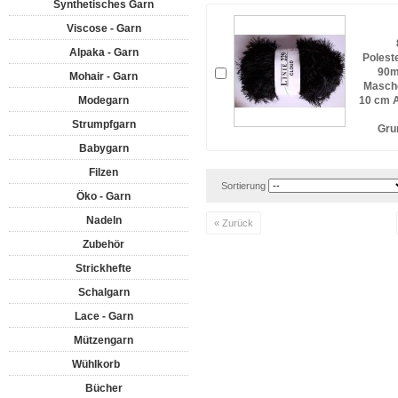
Synthetisches Garn
Viscose - Garn
Alpaka - Garn
Polest
90m
Mohair - Garn
Masche
Modegarn
10 cm A
Strumpfgarn
Gru
Babygarn
Filzen
Sortierung
Öko - Garn
Nadeln
« Zurück
Zubehör
Strickhefte
Schalgarn
Lace - Garn
Mützengarn
Wühlkorb
Bücher