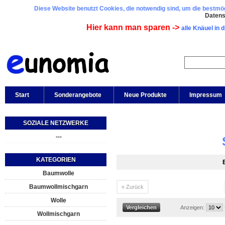
Diese Website benutzt Cookies, die notwendig sind, um die bestmögl
Daten
Hier kann man sparen ->
alle Knäuel in 
Start
Sonderangebote
Neue Produkte
Impressum
SOZIALE NETZWERKE
---
KATEGORIEN
Baumwolle
Baumwollmischgarn
« Zurück
Wolle
Anzeigen:
Wollmischgarn