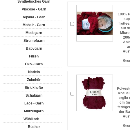
Synthetisches Garn
Viscose - Garn
100% P
Alpaka - Garn
sup
frottee
Mohair - Garn
auf d
Modegarn
Micro
200g
Strumpfgarn
Anle
a
Babygarn
Ausv
Filzen
Gru
Öko - Garn
Nadeln
Zubehör
Strickhefte
Polyest
Knäuel 
Schalgarn
ergibt
cm (mi
Lace - Garn
fedrige
Mützengarn
der Ba
Ausv
Wühlkorb
Gru
Bücher