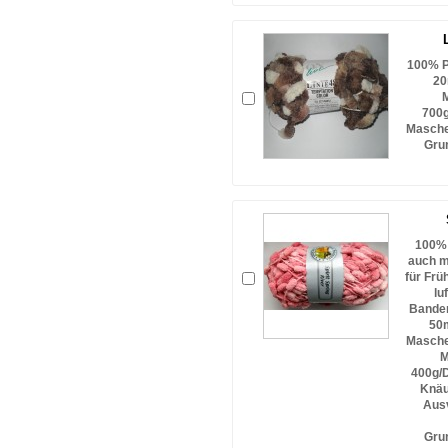
100% P
20
M
700g
Masche
Gru
100% 
auch m
für Frü
lu
Bander
50
Masche
M
400g/D
Knäu
Ausv
Gru