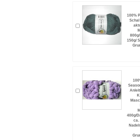
100% Po
Schal
akt
M
800g/
150g/ S
Gru
100
Seaso
Anlei
K
Masc
M
400g/Da
ca.
Nadels
Gru