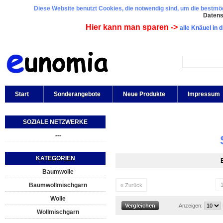
Diese Website benutzt Cookies, die notwendig sind, um die bestmögl
Daten
Hier kann man sparen ->
alle Knäuel in 
Start
Sonderangebote
Neue Produkte
Impressum
SOZIALE NETZWERKE
---
KATEGORIEN
Baumwolle
Baumwollmischgarn
« Zurück
Wolle
Anzeigen:
Wollmischgarn