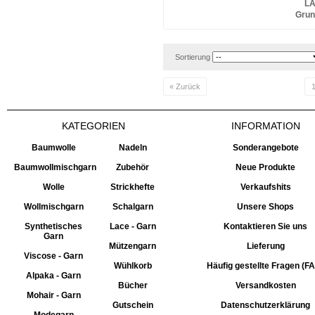
LA
Grun
Sortierung
« Zurück
KATEGORIEN
INFORMATION
Baumwolle
Nadeln
Sonderangebote
Baumwollmischgarn
Zubehör
Neue Produkte
Wolle
Strickhefte
Verkaufshits
Wollmischgarn
Schalgarn
Unsere Shops
Synthetisches
Lace - Garn
Kontaktieren Sie uns
Garn
Mützengarn
Lieferung
Viscose - Garn
Wühlkorb
Häufig gestellte Fragen (F
Alpaka - Garn
Bücher
Versandkosten
Mohair - Garn
Gutschein
Datenschutzerklärung