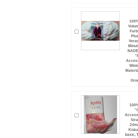
100%
Volum
Farb
Plu
Verar
Minu
NADEL
"
Acces
Wint
Materia
Gru
100%
"
Access
Stra
24m/
Knäue
basic,