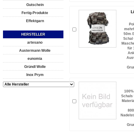
Gutschein
L
Fertig-Produkte
Effektgarn
Po
mehrf
50m /
HERSTELLER
Schal 
artesano
Masche
für
Austermann Wolle
Anl
Ausv
eunomia
Gründl Wolle
Gru
Inox Prym
100% 
Schals 
Materia
800
Nadelst
Gru